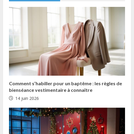
n
t
i
n
u
e
R
Comment s’habiller pour un baptême : les règles de
e
bienséance vestimentaire à connaître
14 juin 2026
a
d
i